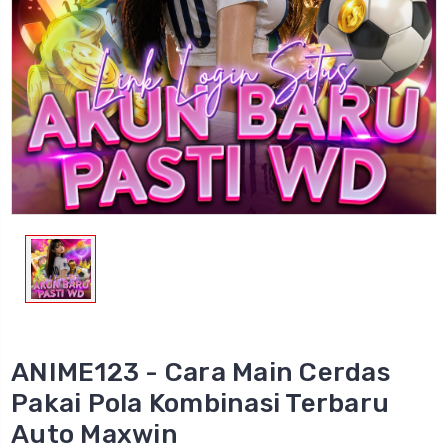
ANIME123 - Cara Main Cerdas
Pakai Pola Kombinasi Terbaru
Auto Maxwin