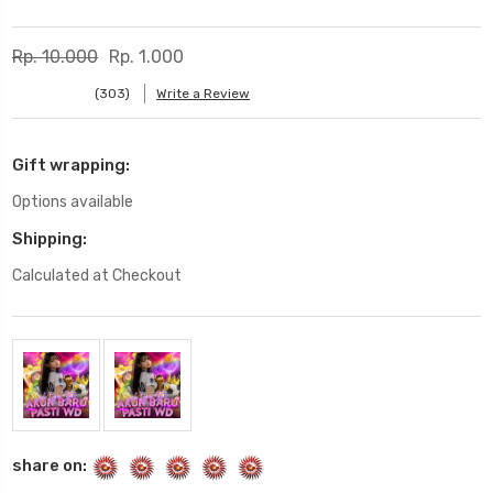
Rp. 10.000
Rp. 1.000
(303)
Write a Review
Gift wrapping:
Options available
Shipping:
Calculated at Checkout
Current
Stock:
share on: