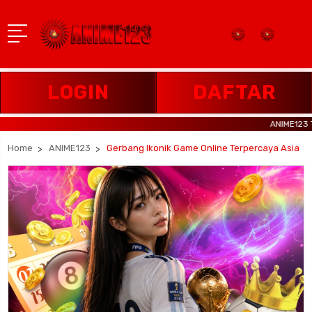
LOGIN
DAFTAR
ANIME123 Terapkan
Home
ANIME123
Gerbang Ikonik Game Online Terpercaya Asia